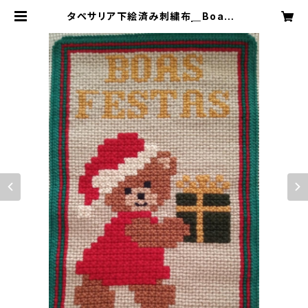
タペサリア下絵済み刺繍布＿Boas F
estas ハッピーホリデー | メルカジ
ーニョ【ブラジル毛糸刺繍タぺサリア
キットと刺繍布】