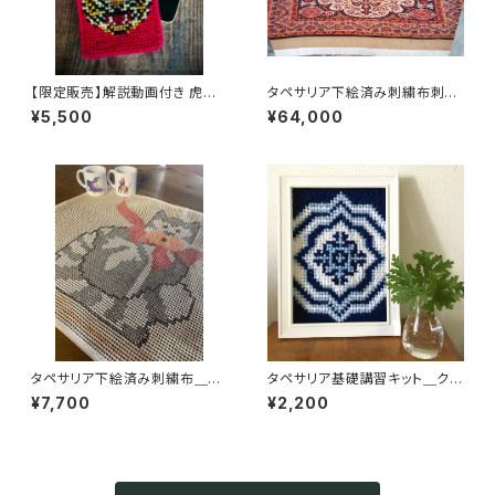
【限定販売】解説動画付き 虎の
タペサリア下絵済み刺繍布刺繍
スマホケース タペサリアキット
布＿Tapet 絨毯特大
¥5,500
¥64,000
（経験者向き）
タペサリア下絵済み刺繍布＿Ga
タペサリア基礎講習キット＿クロ
to 猫
ス
¥7,700
¥2,200