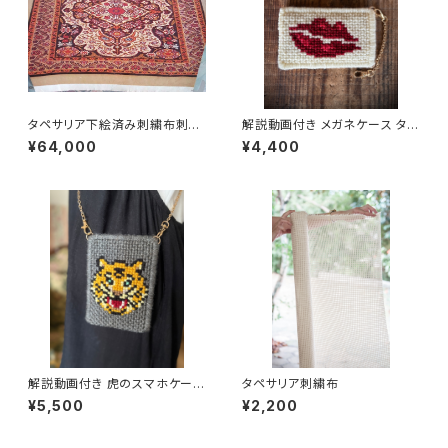
タペサリア下絵済み刺繍布刺繍
解説動画付き メガネケース タペ
布＿Tapet 絨毯特大
サリアキット（はじめてさん向き）
¥64,000
¥4,400
解説動画付き 虎のスマホケース
タペサリア刺繍布
タペサリアキット（経験者向き）
¥5,500
¥2,200