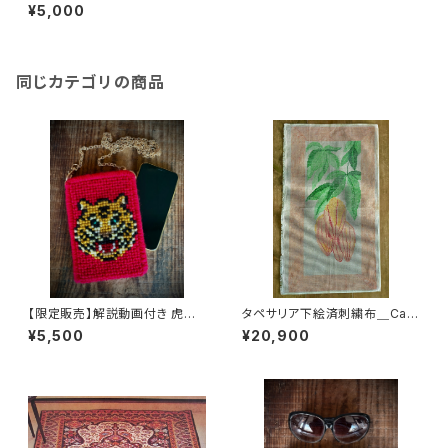
as Festas ハッピーホリデー
¥5,000
同じカテゴリの商品
【限定販売】解説動画付き 虎の
タペサリア下絵済刺繍布＿Cac
スマホケース タペサリアキット
auカカオ
¥5,500
¥20,900
（経験者向き）