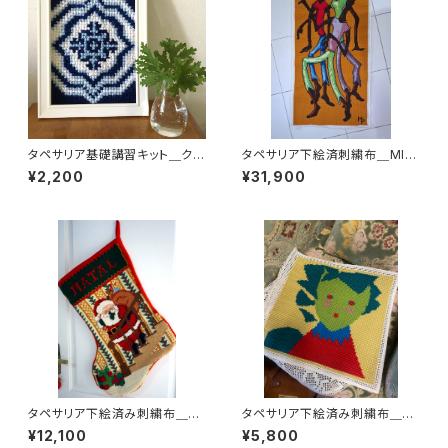
タペサリア基礎講習キット＿クロ
タペサリア下絵済刺繍布＿MIL
ス
AD誕生
¥2,200
¥31,900
タペサリア下絵済み刺繍布＿Pa
タペサリア下絵済み刺繍布＿レ
Pai Noel Escada階段のサン
トロガールグリーン
¥12,100
¥5,800
タクロース