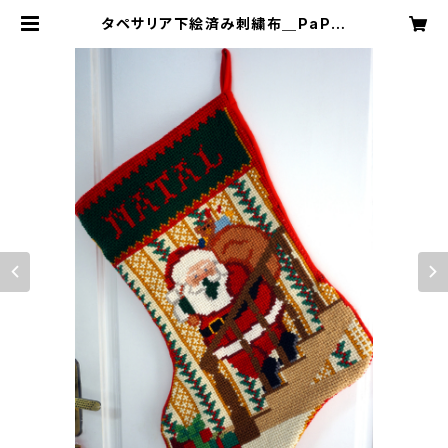
タペサリア下絵済み刺繍布＿PaPai
Noel Escada階段のサンタクロー
ス | メルカジーニョ【ブラジル毛糸刺
繍タぺサリアキットと刺繍布】