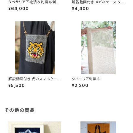
タペサリア下絵済み刺繍布刺繍
解説動画付き メガネケース タペ
布＿Tapet 絨毯特大
サリアキット（はじめてさん向き）
¥64,000
¥4,400
解説動画付き 虎のスマホケース
タペサリア刺繍布
タペサリアキット（経験者向き）
¥5,500
¥2,200
その他の商品