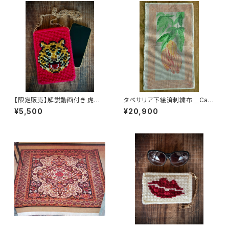
【限定販売】解説動画付き 虎の
タペサリア下絵済刺繍布＿Cac
スマホケース タペサリアキット
auカカオ
¥5,500
¥20,900
（経験者向き）